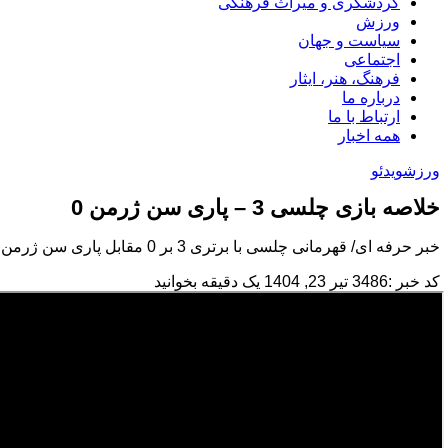
گردشگری و میراث فرهنگی
ورزش
سیاست و جهان
اجتماعی
فرهنگ، هنر، ایثار
درباره ما
ارتباط با ما
همه اخبار
ورزش
ویدئو
خلاصه بازی چلسی 3 – پاری سن ژرمن 0
خبر حرفه ای/ قهرمانی چلسی با برتری 3 بر 0 مقابل پاری سن ژرمن در دیدار فینال رقابت های جام جهانی باشگاه ها 2025
کد خبر :3486
تیر 23, 1404
یک دقیقه بخوانید