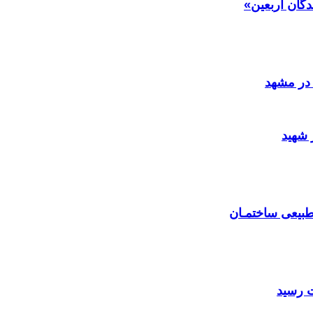
دگان اربعین»
در مشهد
 شهید
بیعی ساختمـان