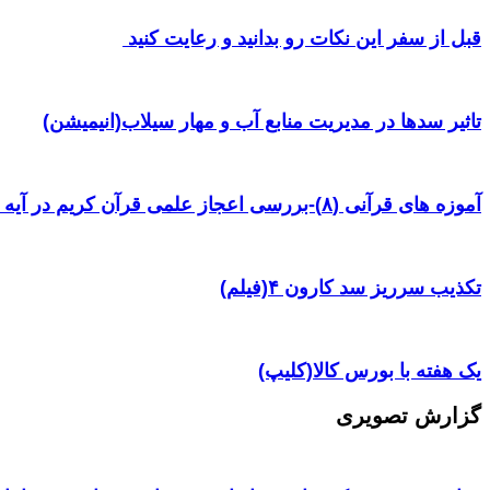
قبل از سفر این نکات رو بدانید و رعایت کنید ‌
تاثیر سدها در مدیریت منابع آب و مهار سیلاب(انیمیشن)
آموزه های قرآنی (۸)-بررسی اعجاز علمی قرآن کریم در آیه ۳۸ سوره یس
تکذیب سرریز سد کارون ۴(فیلم)
یک هفته با بورس کالا(کلیپ)
گزارش تصویری