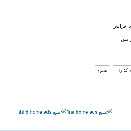
 گذاران
هجوم