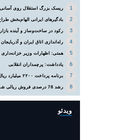
ریسک بزرگ استقلال روی آسانی ب
بادگیرهای ایرانی الهام‌بخش طراح
رکود در ساخت‌وساز و آینده بازار؛ افت ۴۳.۵ درصدی صدور
راه‌اندازی اتاق ایران و آذربایجا
همتی: اظهارات وزیر خزانه‌داری 
یادداشت: پرچمداران انقلابی
برنامه پرداخت ۲۲۰۰ میلیارد ریال ودیعه مسکن به آسیب‌دیدگان جنگ در هرمزگان
رشد 78 درصدی فروش ریالی شرکت‌های بورسی از ابتدای سال
ویدئو