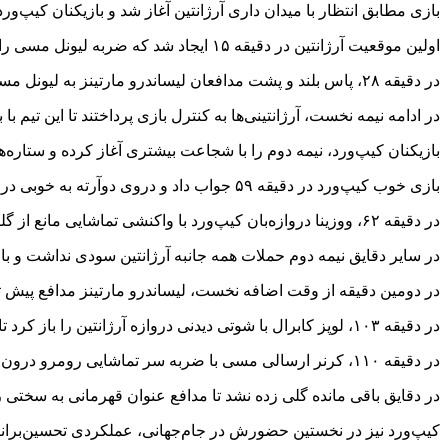
بازی مطابق انتظار با میدان داری آرژانتین آغاز شد و بازیکنان کیپ‌ورد
اولین موقعیت آرژانتین در دقیقه ۱۵ ایجاد شد که ضربه لیونل مسی راهی به دروازه پیدا نکرد.
در دقیقه ۲۸، پاس بلند و پشت مدافعان لیساندرو مارتینز به لیونل مسی رسید و ستاره فوتبال جهان با کنترل توپ عالی و ضربه‌ای تماشایی، گل نخست بازی را به ارمغان آورد.
در ادامه نیمه نخست، آرژانتینی‌ها به کنترل بازی پرداختند تا این تیم ب
بازیکنان کیپ‌ورد، نیمه دوم را با شجاعت بیشتری آغاز کرده و ستاره‌های 
بازی خوب کیپ‌ورد در دقیقه ۵۹ جواب داد و دروی دوآرته به خوبی دروازه آرژانتین را باز کرد و کار را به تساوی کشاند.
در دقیقه ۶۲، ووزینا دروازه‌بان کیپ‌ورد با واکنشی تماشایی مانع از گلزنی مسی شد.
در سایر دقایق نیمه دوم حملات همه جانبه آرژانتین سودی نداشت و بازی در ۹۰ دقیقه با تساوی یک بر یک همراه شد تا کار به وقت‌های اضاف
در دومین دقیقه از وقت اضافه نخست، لیساندرو مارتینز مدافع پیش ت
در دقیقه ۱۰۳، لوپز کابرال با شوتی دیدنی دروازه آرژانتین را باز کرد تا کار به تساوی دو بر دو بکشد.
در دقیقه ۱۱۰، کرنر ارسالی مسی با ضربه سر تماشایی رومرو درون دروازه حریف جای گرفت تا آرژانتین سه بر دو پیش بیفتد.
در دقایق باقی مانده گلی زده نشد تا مدافع عنوان قهرمانی به سخت
کیپ‌ورد نیز در نخستین حضورش در جام‌جهانی، عملکردی تحسین‌برانگ