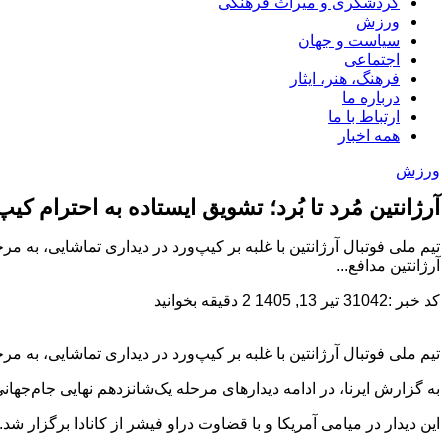
گردشگری و میراث فرهنگی
ورزش
سیاست و جهان
اجتماعی
فرهنگ، هنر، ایثار
درباره ما
ارتباط با ما
همه اخبار
ورزش
آرژانتین مُرد تا بُرد؛ تشویق ایستاده به احترام‌ کیپ
آرژانتین مدافع...
کد خبر :31042
تیر 13, 1405
2 دقیقه بخوانید
تیم ملی فوتبال آرژانتین با غلبه بر کیپ‌ورد در دیداری تماشایی، به مرحله یک‌هشت
به گزارش ایرنا، در ادامه دیدارهای مرحله یک‌شانزدهم نهایی جام‌جهانی ۲۰۲۶، آرژانتین مدافع عنوان قهرمانی به مصاف تیم شگفتی‌ساز کیپ‌ورد رفت و سه بر دو پیروز
این دیدار در میامی آمریکا و با قضاوت دراو فیشر از کانادا برگزار شد.