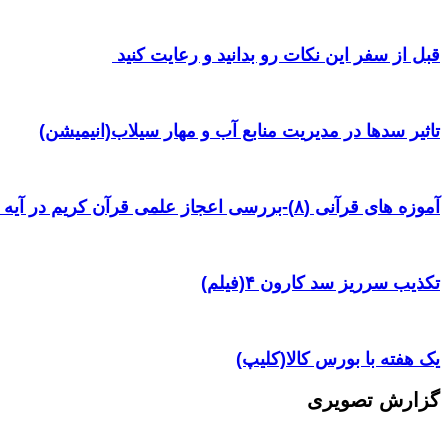
قبل از سفر این نکات رو بدانید و رعایت کنید ‌
تاثیر سدها در مدیریت منابع آب و مهار سیلاب(انیمیشن)
آموزه های قرآنی (۸)-بررسی اعجاز علمی قرآن کریم در آیه ۳۸ سوره یس
تکذیب سرریز سد کارون ۴(فیلم)
یک هفته با بورس کالا(کلیپ)
گزارش تصویری