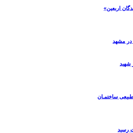
دگان اربعین»
در مشهد
 شهید
بیعی ساختمـان