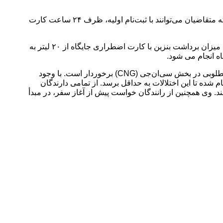
وی در خصوص صدور کارت هوشمند سوخت المثنی نیز گفت: شرایط برای دریافت کارت سوخت المثنی بسیار تسهیل شده است؛ به‌طوری‌که متقاضیان می‌توانند با ثبت‌نام اولیه، ظرف ۲۴ ساعت کارت
این مقام مسئول همچنین از افزایش سقف برداشت بنزین با کارت جایگاه خبر داد و افزود: با هدف رفاه حال مسافران، در ۱۵ استان مذکور، میزان برداشت بنزین با کارت اضطراری جایگاه از ۲۰ لیتر به
ویس‌کرمی در پایان با اشاره به پیک مصرف برق در فصل تابستان و لزوم پایداری سوخت‌رسانی، خاطرنشان کرد: کشور از ظرفیت بسیار مطلوبی در بخش سی‌ان‌جی (CNG) برخوردار است. با وجود
شده تا این اختلالات به حداقل برسد. از تمامی دارندگان
 وی همچنین از رانندگان خواست پیش از آغاز سفر، در مبدأ