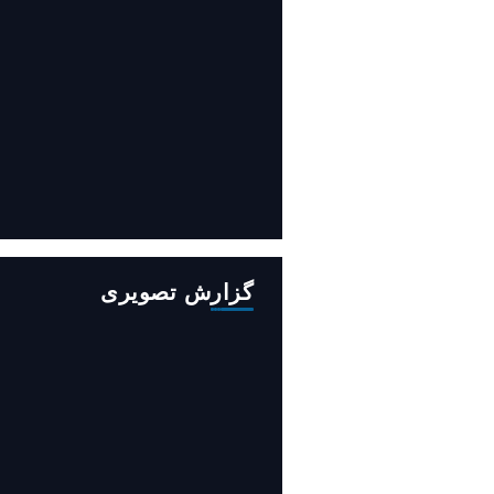
افزایش ۳۴۵ مگاوات تولید برق آبی
کشور باوجود جنگ (فیلم)
گزارش تصویری