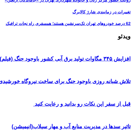
روایت حضور مرکز زنان و خانواده شهرداری تهران در «جاماندگان اربعین»
تغییرات در زمانبندی‌ شارژ کالابرگ
62 درصد خودروهای تهران تک‌سرنشین‌ هستند؛ همسفری راه نجات ترافیک
ویدئو
افزایش ۳۴۵ مگاوات تولید برق آبی کشور باوجود جنگ (فیلم)
تلاش شبانه روزی باوجود جنگ برای ساخت نیروگاه خورشیدی 
قبل از سفر این نکات رو بدانید و رعایت کنید ‌
تاثیر سدها در مدیریت منابع آب و مهار سیلاب(انیمیشن)