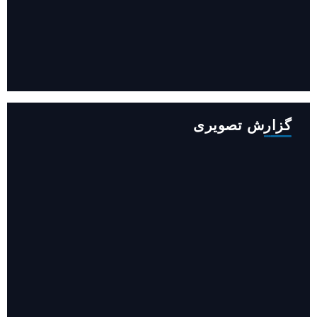
افزایش ۳۴۵ مگاوات تولید برق آبی کشور باوجود جنگ (فیلم)
گزارش تصویری
روایت حضور مرکز زنان و خانواده شهرداری تهران در «جاماندگان
اربعین»