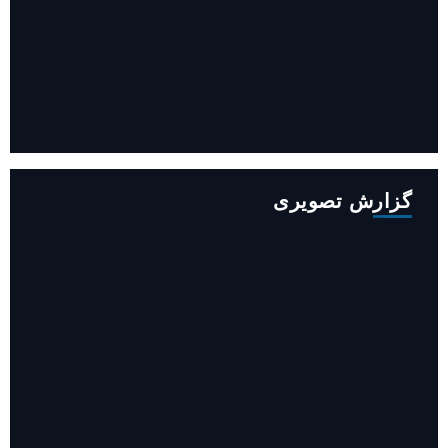
افزایش ۳۴۵ مگاوات تولید برق آبی کشور باوجود جنگ (فیلم)
گزارش تصویری
روایت حضور مرکز زنان و خانواده شهرداری تهران در «جاماندگان
اربعین»