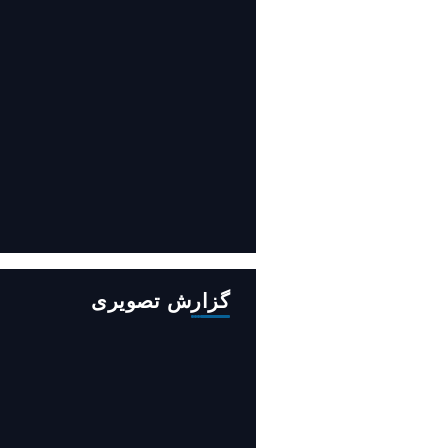
افزایش ۳۴۵ مگاوات تولید برق آبی
کشور باوجود جنگ (فیلم)
گزارش تصویری