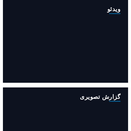
ویدئو
افزایش ۳۴۵ مگاوات تولید برق آبی کشور باوجود جنگ (فیلم)
گزارش تصویری