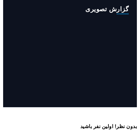
گزارش تصویری
روایت حضور مرکز زنان و خانواده شهرداری تهران در «جاماندگان
اربعین»
بدون نظر! اولین نفر باشید