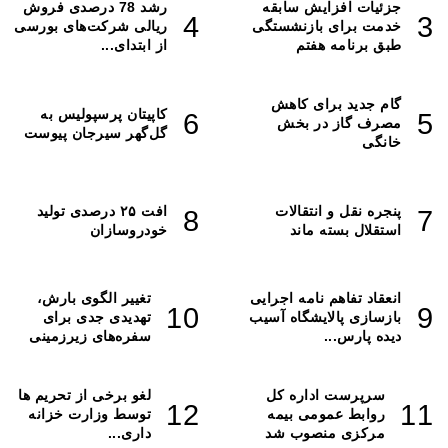
ئیات افزایش سابقه
رشد 78 درصدی فروش
مت برای بازنشستگی
ریالی شرکت‌های بورسی
ق برنامه هفتم
از ابتدای...
م جدید برای کاهش
کاپیتان پرسپولیس به
رف گاز در بخش
گل‌گهر سیرجان پیوست
نگی
ره‌ نقل و انتقالات
افت ۲۵ درصدی تولید
قلال بسته ماند
خودروسازان
قاد تفاهم نامه اجرایی
تغییر الگوی بارش،
زسازی پالایشگاه آسیب
تهدیدی جدی برای
ه پارس...
سفره‌های زیرزمینی
سرپرست اداره کل
لغو برخی از تحریم ها
روابط عمومی بیمه
توسط وزارت خزانه
مرکزی منصوب شد
داری...