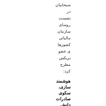
سبحانیان
در
نشست
روسای
سازمان
مالیاتی
کشورها
ی عضو
بریکس
مطرح
کرد:
هوشمند
سازی،
سکوی
صادرات
دانش