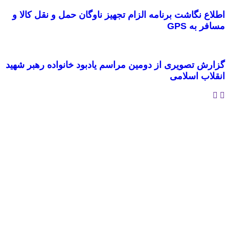
اطلاع نگاشت برنامه الزام تجهیز ناوگان حمل و نقل کالا و
مسافر به GPS
گزارش تصویری از دومین مراسم یادبود خانواده رهبر شهید
انقلاب اسلامی
پایگاه خبری “خبرحرفه ای” رسانه ای مستقل ، اصیل و بهره مند از
تجربه خبرنگاران حرفه ای و فعال و تلاشگر در فضای کنونی رسانه
ای کشور است که با رعایت اصول صحت ، دقت و سرعت برای