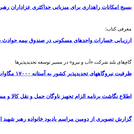
بسیج امکانات راهداری برای میزبانی حداکثری عزاداران رهبر
معرفی کتاب:
ارزیـابی خسارات واحدهای مسکونی در صندوق بیمه حوادث ط
گام‌های بلند شرکت «آب و نیرو» در مسیر توسعه تجدیدپذیرها
ظرفیت نیروگاههای تجدیدپذیر کشور به آستانه ۱۷۰۰۰ مگاوات رسید
اطلاع نگاشت برنامه الزام تجهیز ناوگان حمل و نقل کالا و مسافر
گزارش تصویری از دومین مراسم یادبود خانواده رهبر شهید ا