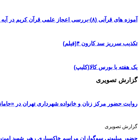
آموزه های قرآنی (۸)-بررسی اعجاز علمی قرآن کریم در آیه ۳۸ سوره یس
تکذیب سرریز سد کارون ۴(فیلم)
یک هفته با بورس کالا(کلیپ)
گزارش تصویری
روایت حضور مرکز زنان و خانواده شهرداری تهران در «جامان
گزارش تصویری
حضور میلیونی سوگواران مراسم خاکسپاری رهبر شهید امت 