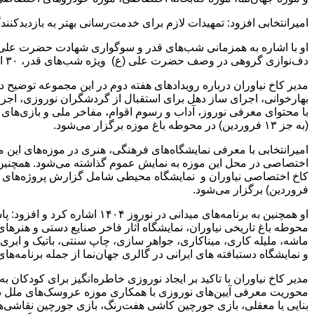
امیرانتخابی افزود: تمهیدات لازم برای خدمت‌رسانی بهتر به بازدیدکنن
او با اشاره به همزمانی شب‌های قدر و سوگواری شهادت حضرت علی (ع) 
دف‌نوازی گروهی در وصف حضرت علی (ع) ویژه شب‌های قدر، ۳۰ اسفند ۱۴۰۳ تا چهارم فروردین ۱۴۰۴ (به جز دوم فروردین) در ضلع غربی کاخ‌موزه اختصاصی اجرا خواهد شد.
مدیر کاخ نیاوران درباره رویدادهای هفته دوم در این مجموعه توضیح د
بهارخوانی، اجرای ساز دهل برای استقبال از گردشگران نوروزی، اجرای
(به جز ۱۳ فروردین) در محوطه باغ موزه برگزار می‌شود.
امیرانتخابی با معرفی نمایشگاه‌های فرهنگی، هنری در موزه‌های ای
اختصاصی در محل این موزه به نمایش عموم گذاشته می‌شود. همچنین ن
فروردین) برگزار می‌شود.
او همچنین به برنامه‌های مید
محوطه باغ تاریخی نیاوران، نمایشگاه آثار فاخر صنایع دستی و هنره
ماشه، ملیله کاری، میناکاری، جواهر سازی، چاپ سنتی، باتیک و ابری
و نمایشگاه دستبافته های ایرانی در گالری جهان‌نما از جمله برنامه‌
مدیر کاخ نیاوران با تاکید بر ایجاد نوروزی خاطره‌انگیز برای کودکان
محوریت معرفی آیین‌های نوروزی با همکاری موزه عروسک‌های ملل د
بنایی یا معقلی، بازی جورچین کاشی هفت‌رنگ، بازی جورچین نقاشی