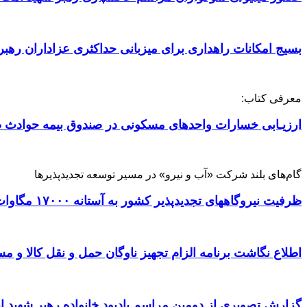
بسیج امکانات راهداری برای میزبانی حداکثری عزاداران رهبر
معرفی کتاب:
ارزیـابی خسارات واحدهای مسکونی در صندوق بیمه حوادث ط
گام‌های بلند شرکت «آب و نیرو» در مسیر توسعه تجدیدپذیرها
ظرفیت نیروگاههای تجدیدپذیر کشور به آستانه ۱۷۰۰۰ مگاوات رسید
اطلاع نگاشت برنامه الزام تجهیز ناوگان حمل و نقل کالا و مسافر
گزارش تصویری از دومین مراسم یادبود خانواده رهبر شهید ا