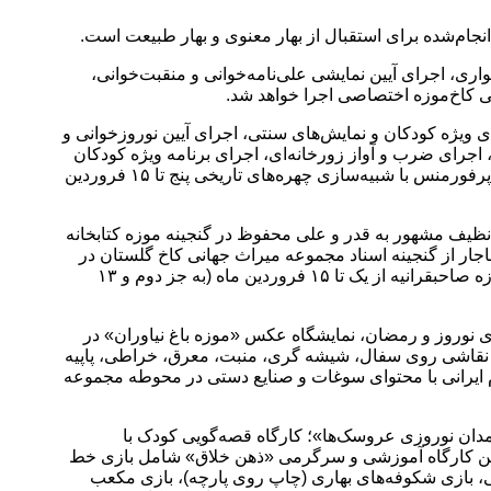
انجام‌شده برای استقبال از بهار معنوی و بهار طبیعت است.
ری، اجرای آیین نمایشی علی‌نامه‌خوانی و منقبت‌خوانی،
ای ویژه کودکان و نمایش‌های سنتی، اجرای آیین نوروزخوانی و
 اجرای ضرب و آواز زورخانه‌ای، اجرای برنامه ویژه کودکان
با محتوای معرفی نوروز، آداب و رسوم اقوام، مفاخر ملی و بازی‌های بومی و محلی، اجرای خیمه‌شب بازی با همکاری موزه خیمه‌شب بازی پرفورمنس با شبیه‌سازی چهره‌های تاریخی پنج تا ۱۵ فروردین
نظیف مشهور به قدر و علی محفوظ در گنجینه موزه کتابخانه
ار از گنجینه اسناد مجموعه میراث جهانی کاخ گلستان در
کاخ اختصاصی نیاوران و نمایشگاه محیطی شامل گزارش پروژه‌های مرمتی و عمرانی انجام شده در کاخ موزه صاحبقرانیه در حیاط کاخ موزه صاحبقرانیه از یک تا ۱۵ فروردین ماه (به جز دوم و ۱۳
جموعه با اِلِمان‌های نوروز و رمضان، نمایشگاه عکس «موزه باغ نیاوران» در
ری، نقاشی روی سفال، شیشه گری، منبت، معرق، خراطی، پاپیه
ام ایرانی با محتوای سوغات و صنایع دستی در محوطه مجموعه
 «چمدان نوروزی عروسک‌ها»؛ کارگاه قصه‌گویی کودک با
چنین کارگاه آموزشی و سرگرمی «ذهن خلاق» شامل بازی خط
، بازی شکوفه‌های بهاری (چاپ روی پارچه)، بازی مکعب