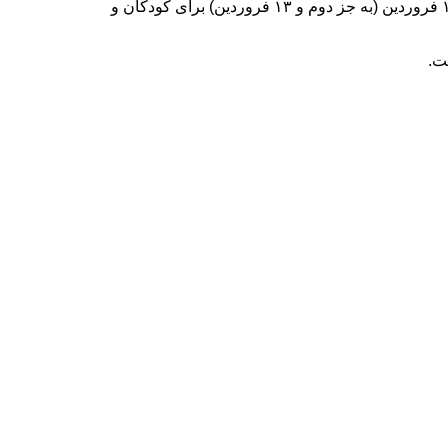
نقوش (روبیکای تصویری یا جورچین مکعبی)، بازی سفال بند انگشتی، کاوش در خاک، داستان آبی کوچولو ویژه برنامه‌هایی است که یک تا ۱۵ فروردین (به جز دوم و ۱۳ فروردین) برای کودکان و