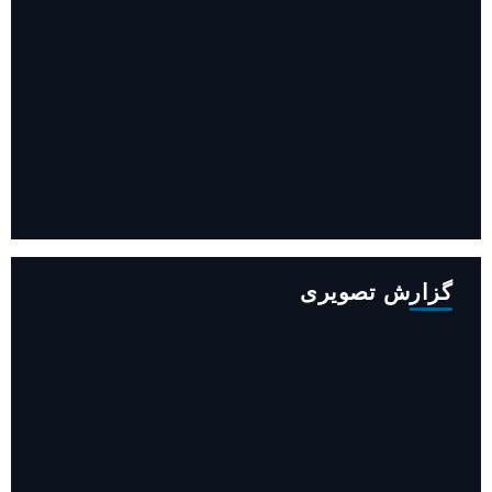
افزایش ۳۴۵ مگاوات تولید برق آبی کشور باوجود جنگ (فیلم)
گزارش تصویری