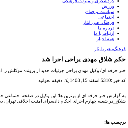
گردشگری و میراث فرهنگی
ورزش
سیاست و جهان
اجتماعی
فرهنگ، هنر، ایثار
درباره ما
ارتباط با ما
همه اخبار
فرهنگ، هنر، ایثار
حکم شلاق مهدی یراحی اجرا شد
خبر حرفه ای/ وکیل مهدی یراحی جزئیات جدید از پرونده موکلش را اع
کد خبر :5310
اسفند 15, 1403
یک دقیقه بخوانید
شلاق_در شعبه چهارم اجرای احکام دادسرای امنیت اخلاقی تهران، به 
برچسب ها: