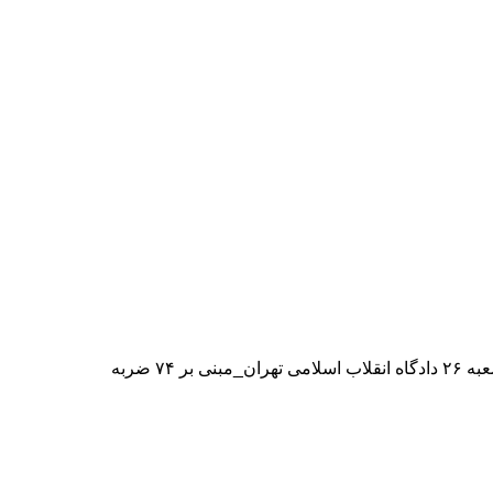
به گزارش خبر حرفه ای از برترین ها؛ این وکیل در صفحه اجتماعی خود نوشت: «امروز ۱۵ اسفند ماه ۱۴۰۳، آخرین بخش احکام صادره از شعبه ۲۶ دادگاه انقلاب اسلامی تهران_مبنی بر ۷۴ ضربه