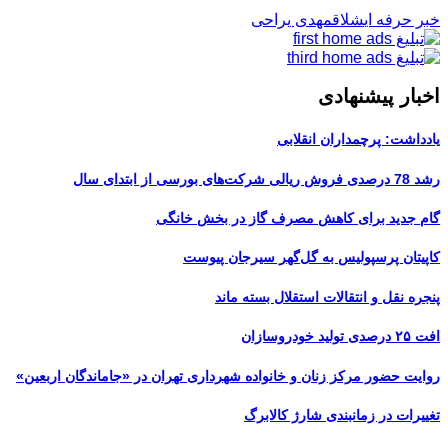
خبر حرفه ای
شلاق
مهدی یراحی
اخبار پیشنهادی
یادداشت: پرچمداران انقلابی
رشد 78 درصدی فروش ریالی شرکت‌های بورسی از ابتدای سال
گام جدید برای کاهش مصرف گاز در بخش خانگی
کاپیتان پرسپولیس به گل‌گهر سیرجان پیوست
پنجره‌ نقل و انتقالات استقلال بسته ماند
افت ۲۵ درصدی تولید خودروسازان
روایت حضور مرکز زنان و خانواده شهرداری تهران در «جاماندگان اربعین»
تغییرات در زمانبندی‌ شارژ کالابرگ