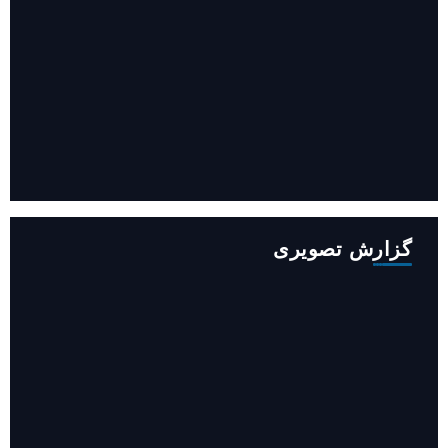
افزایش ۳۴۵ مگاوات تولید برق آبی کشور باوجود جنگ (فیلم)
گزارش تصویری