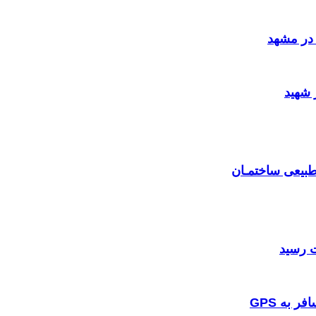
در مشهد
 شهید
بیعی ساختمـان
 به GPS