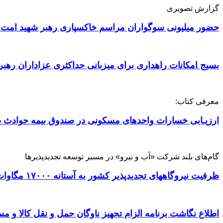
گزارش تصویری
حضور میلیونی سوگواران مراسم خاکسپاری رهبر شهید امت 
بسیج امکانات راهداری برای میزبانی حداکثری عزاداران رهبر
معرفی کتاب:
ارزیـابی خسارات واحدهای مسکونی در صندوق بیمه حوادث ط
گام‌های بلند شرکت «آب و نیرو» در مسیر توسعه تجدیدپذیرها
ظرفیت نیروگاههای تجدیدپذیر کشور به آستانه ۱۷۰۰۰ مگاوات رسید
اطلاع نگاشت برنامه الزام تجهیز ناوگان حمل و نقل کالا و مسافر