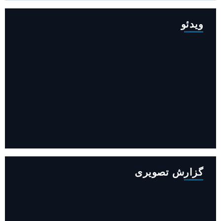
ویدئو
افزایش ۳۴۵ مگاوات تولید برق آبی کشور باوجود جنگ (فیلم)
گزارش تصویری