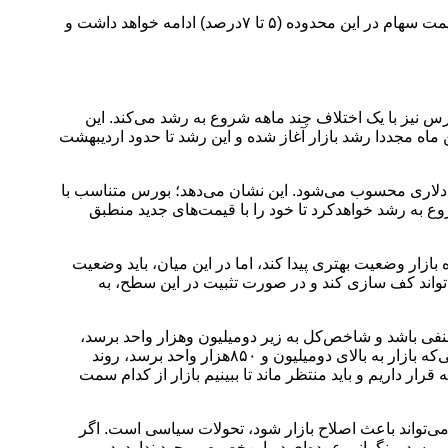
او در پایان افزود: «در مجموع، عمده اصلاح شاخص‌کل انجام شده‌است و بیشتر بازار در حال‌حاضر در فاز‌اصلاح زمانی قرار دارد. نوسانات قیمت سهام در این محدوده (۵ تا ۷‌درصد) ادامه خواهد داشت و
س نیز با یک اختلاف چند ماهه شروع به رشد می‌کند. این
من ماه مجددا رشد بازار آغاز شده و این رشد تا حدود اردیبهشت
 تقریبا کف تاریخی هفت سال‌اخیر از نظر دلاری محسوب می‌شود. این نشان می‌دهد؛ بورس متناسب با
ع به رشد خواهد‌کرد تا خود را با قیمت‌های جدید منطبق
ازار وضعیت بهتری پیدا کند، اما در این میان، باید وضعیت
خص نشان‌دهنده یک اصلاح کوچک است. در محدوده دو‌میلیون و ۷۵۰‌هزار واحد، بازار می‌تواند کف سازی کند و در صورت تثبیت در این سطح، به
منفی باشد و شاخص‌کل به زیر دو‌میلیون و‌هزار واحد برسد،
بازار اصلاحات بیشتری را تجربه خواهد کرد و از نظر دلاری، ارزشمندتر خواهدشد. از منظر تکنیکال، در این محدوده باید مراقب بود، در صورتی‌که بازار به بالای دو‌میلیون و ۸۵۰‌هزار واحد برسد، روند
ار داریم و باید منتظر ماند تا ببینیم بازار از کدام سمت
می‌تواند باعث اصلاح بازار شود، تحولات سیاسی است. اگر
می‌رسد و نگرانی عمده‌ای در این‌خصوص وجود ندارد. در