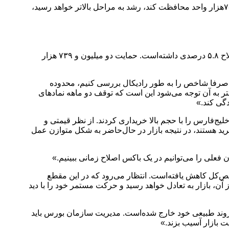
با این‌حال، وضعیت تکنیکال شاخص‌کل نیز به طور ویژه مورد‌توجه قرارگرفته‌است. اگر بازار از سطح حمایتی خود در محدوده دو‌میلیون و ۷۵۰‌هزار واحد محافظت کند، رشد به مراحل بالاتر خواهد رسید،
سلمان نصیرزاده، تحلیلگر بازار سرمایه گفت: «در روند تکنیکال، بازار در محدوده پیک دو‌ میلیون و ۹۴۹‌ هزار واحد قرار گرفت و تا امروز اصلاح ۵.۸ درصدی داشته‌است. حمایت دو‌ میلیون و ۷۳۹‌ هزار
هیم صرفا شاخص را به طور رادیکال بررسی کنیم، محدوده
ته‌ای که کمتر به آن توجه می‌شود این است که توقف دو ماهه نماد‌های
گی کند.»
یج‌فارس را با حجم بالا خریداری کردند. از نظر قیمتی و
ید هستند، در نتیجه بازار در حال‌حاضر به شکل متوازن عمل
فعلی را می‌توانیم در یک باکس اصلاح زمانی ببینیم.»
ص‌کل کاهش یافته‌است. انتظار می‌رود که در این مقطع
مه پیدا کند. بعد از آن، بازار به تعادل خواهد رسید و حرکت مستمر خود را با دید
ین به ضعف‌های اصلی بازار اشاره کرد و گفت: «ضعف اصلی بازار این است که در دوره‌های مختلف، از جمله در سال‌۹۹، از روند طبیعی خود خارج شده‌است. مدیریت سازمان بورس باید
یت بازار آسیب بزند.»