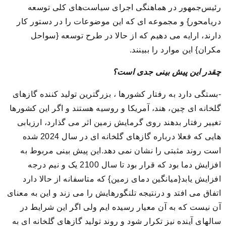
رئیس‌جمهور در هماهنگی اجرای سیاست‌های کلی توسعه
دریامحور} و مجموعه ای که این موضوعات را در دستور کار
دارند، ارایه می دهیم که از حالا در طرح توسعه {سواحل
مکران} این موارد را ببینند.
چقدر این پیش بینی جدی است؟
-بستگی دارد به رفتار کشورها ، بزرگترین تولید کننده گازهای
گلخانه ای چین، هند، آمریکا و روسیه هستند و اگر این کشورها
تغییر رفتار بدهند روی گرمایش زمین اثر می گذارد، ارزیابی
هایی که فعلا درباره گازهای گلخانه ای در سال 2024 شده
است روند مثبتی را نشان نمی دهد.این پیش بینی مربوط به
افزایش دما بود که قرار بود تا سال 2100 یک و نیم درجه
افزایش یابد{میانگین دمای زمین} که متاسفانه از حالا دارد
اتفاق می افتد و درنتیجه تلنگورهایش را می زند و این به معنای
آن نیست که به آن معیار رسیده ایم ولی اگر این شرایط در
سالهای آینده نیز تکرار شود و روند تولید گازهای گلخانه ای به