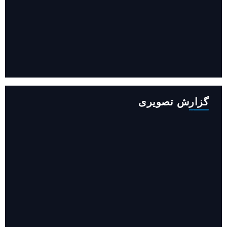
افزایش ۳۴۵ مگاوات تولید برق آبی کشور باوجود جنگ (فیلم)
گزارش تصویری
روایت حضور مرکز زنان و خانواده شهرداری تهران در «جاماندگان
اربعین»