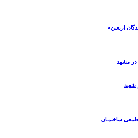
دگان اربعین»
در مشهد
 شهید
بیعی ساختمـان