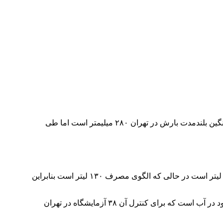
خبرحرفه ای - حسین بردبار: مدیرعامل آبفای استان تهران از حکمفرمایی چهارمین سال متوالی خشکسالی در این استان خبرداد و گفت:میانگین بلندمدت بارش در تهران ۲۸۰ میلیمتر است اما طی
به گزارش خبرحرفه ای، محسن اردکانی در نشست خبری صبح امروز در جمع خبرنگاران افزود: الان میانگین مصرف روزانه هر تهرانی ۳۰۰ لیتر است در حالی که الگوی مصرف ۱۳۰ لیتر است بنابراین
وی همچنین در این نشست خبری به خبرنگار خبرحرفه ای درباره موضوع کیفیت آب تهران گفت: کیفیت شامل گوارایی و استانداردهای موجود در آب است که برای کنترل آن ۳۸ آزمایشگاه در تهران