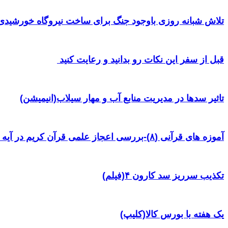
تلاش شبانه روزی باوجود جنگ برای ساخت نیروگاه خورشیدی 
قبل از سفر این نکات رو بدانید و رعایت کنید ‌
تاثیر سدها در مدیریت منابع آب و مهار سیلاب(انیمیشن)
آموزه های قرآنی (۸)-بررسی اعجاز علمی قرآن کریم در آیه ۳۸ سوره یس
تکذیب سرریز سد کارون ۴(فیلم)
یک هفته با بورس کالا(کلیپ)