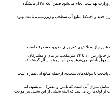
وی افزود:آب توزیعی تهران ۱۰۰ درصد مطابق با استانداردهای شرب است و نظارت بر این موضوع، توسط سازمان حفاظت محیط زیست و وزارت بهداشت انجام می‌شود ضمن آنکه ۳۸ آزمایشگاه
زن جدید و اختلاط منابع آب سطحی و زیرزمینی، باعث بهبود
اردکانی مشترکان تهرانی را شامل سه گروه خوش‌مصرف (مصرف ماهانه هر خانوار ۱۲ مترمکعب یا کمتر)، مشترکان پرمصرف (مصرف هر خانوار بین ۱۲ تا ۲۴ مترمکعب در ماه) و مشترکان
بدمصرف (مصرف بیش از ۲۴ مترمکعب در ماه) خواند و افزود: مشترکان خوش‌مصرفی که مصارف خود را نسبت به گذشته کاهش دهند، مشمول پاداش می‌شوند و در این زمینه، سال گذشته ۱۸
ایتخت با مولفه‌های متعددی ازجمله منابع آبی همراه است
امل میزان آبی است که تامین و مصرف می‌شود، اما
لوله‌ها رخ می‌دهد که البته بخشی از این نشتی نیز موجب