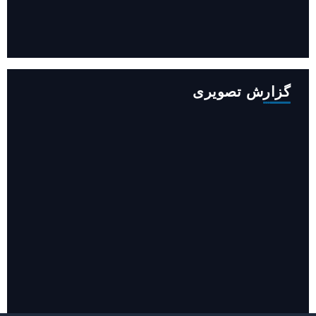
افزایش ۳۴۵ مگاوات تولید برق آبی کشور باوجود جنگ (فیلم)
گزارش تصویری
روایت حضور مرکز زنان و خانواده شهرداری تهران در «جاماندگان
اربعین»