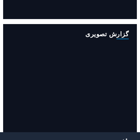
افزایش ۳۴۵ مگاوات تولید برق آبی کشور باوجود جنگ (فیلم)
گزارش تصویری
روایت حضور مرکز زنان و خانواده شهرداری تهران در «جاماندگان
اربعین»