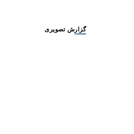
یک هفته با بورس کالا(کلیپ)
گزارش تصویری
روایت حضور مرکز زنان و خانواده 
گزارش تصویری
حضور میلیونی سوگواران مراسم خ
بسیج امکانات راهداری برای میزبان
معرفی کتاب: