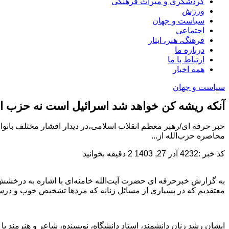
گردشگری و میراث فرهنگی
ورزش
سیاست و جهان
اجتماعی
فرهنگ، هنر، ایثار
درباره ما
ارتباط با ما
همه اخبار
سیاست و جهان
آنکه ریشه کن خواهد شد اسرائیل است نه حزب ال
خبر حرفه ای/رهبر معظم انقلاب اسلامی،در دیدار اقشار مختلف بانوا
محاصره حزب‌الله از...
کد خبر :4232
آذر 27, 1403
2 دقیقه بخوانید
به گزارش خبرحرفه ای حضرت آیت‌الله خامنه‌ای با اشاره به درخشش ز
معتقدیم که در بسیاری از مسائل زنانه که مردها تشخیص خوب و درستی ند
ایشان رشد زنان دانشمند، استاد دانشگاه، نویسنده، شاعر و هنرمند با 