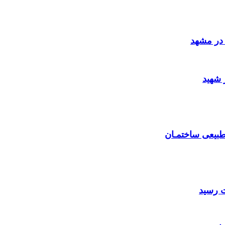
در مشهد
 شهید
بیعی ساختمـان