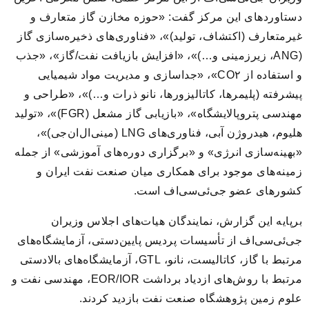
دستاوردهای این مرکز گفت: «حوزه مخازن گاز متعارف و
غیرمتعارف (اکتشاف، تولید)»، «فناوری‌های ذخیره‌سازی گاز
(ANG، زیرزمینی و…)»، «افزایش بازیافت نفت/گاز»، «جذب
و استفاده از CO۲»، «جداسازی و مدیریت مواد شیمیایی
پیشرفته (پلیمرها، کاتالیزورها، نانو ذرات و…)»، «طراحی و
مهندسی پتروپالایشگاه»، «بازیابی گاز مشعل (FGR)»، «تولید
هلیوم، هیدروژن آبی، فناوری‌های LNG (مینی‌ال‌ان‌جی)»،
«بهینه‌سازی انرژی» و «برگزاری دوره‌های آموزشی» از جمله
زمینه‌های موجود برای همکاری میان صنعت نفت ایران و
کشورهای عضو جی‌ئی‌سی‌اف است.
برپایه این گزارش، نمایندگان هیات‌های اجلاس وزیران
جی‌ئی‌سی‌اف از تأسیسات پردیس پایین‌دستی، آزمایشگاه‌های
مرتبط با گاز، کاتالیست، نانو، GTL، آزمایشگاه‌های بالادستی
مرتبط با روش‌های ازدیاد برداشت EOR/IOR، مهندسی نفت و
علوم زمین پژوهشگاه صنعت نفت بازدید کردند.