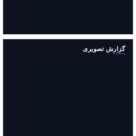
افزایش ۳۴۵ مگاوات تولید برق آبی کشور باوجود جنگ (فیلم)
گزارش تصویری
روایت حضور مرکز زنان و خانواده شهرداری تهران در «جاماندگان
اربعین»