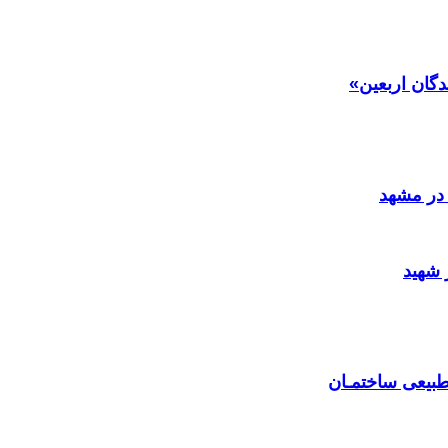
دگان اربعین»
در مشهد
 شهید
بیعی ساختمـان