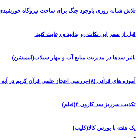
تلاش شبانه روزی باوجود جنگ برای ساخت نیروگاه خورشیدی 
قبل از سفر این نکات رو بدانید و رعایت کنید ‌
تاثیر سدها در مدیریت منابع آب و مهار سیلاب(انیمیشن)
آموزه های قرآنی (۸)-بررسی اعجاز علمی قرآن کریم در آیه ۳۸ سوره یس
تکذیب سرریز سد کارون ۴(فیلم)
یک هفته با بورس کالا(کلیپ)