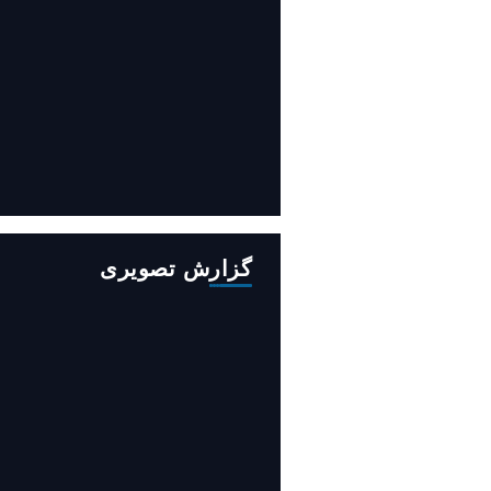
افزایش ۳۴۵ مگاوات تولید برق آبی
کشور باوجود جنگ (فیلم)
گزارش تصویری