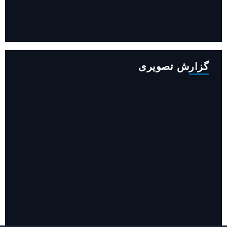
افزایش ۳۴۵ مگاوات تولید برق آبی کشور باوجود جنگ (فیلم)
گزارش تصویری
روایت حضور مرکز زنان و خانواده شهرداری تهران در «جاماندگان
اربعین»