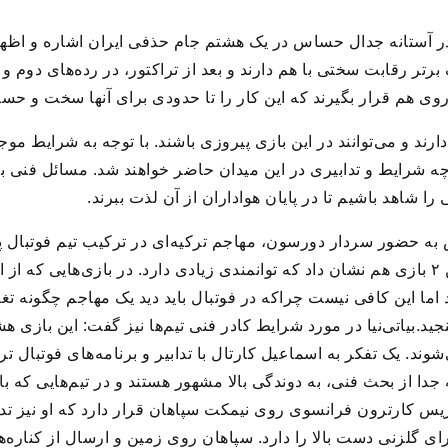
ر آستانه جدال حساس در یک هشتم جام حذفی ایران اشاره و اظهار
تر رقابت سختی با هم دارند و بعد از تراکتور،‌ در رده‌های دوم و
 روی هم قرار بگیرند که این کار را تا حدودی برای آنها سخت و حس
 پتانسیل بالایی دارند و می‌توانند در این بازی پیروزی باشند. با توجه به شرای
 با چه شرایط و تدابیری در این میدان حاضر خواهند شد. مسائل فنی به
 را شاهد باشیم تا در پایان هواداران از آن لذت ببرند.
ه حضور سردار دورسون، مهاجم ترکیه‌ای در ترکیب تیم فوتبال پر
سطح بالای فوتبال بازی کرده و در این ۲ بازی هم نشان داد که توانمندی زیادی دارد. در با
د اما این کافی نیست چراکه در فوتبال باید دید یک مهاجم چگونه ت
جید.بیاتی‌نیا در مورد شرایط کادر فنی تیم‌ها نیز گفت: این بازی
مین می‌شوند. یک تفکر به اسماعیل کارتال با تدابیر و برنامه‌های فوتبا
جدا از بحث فنی، به دوندگی بالا مشهور هستند و در تیم‌هایی که باز
یس کارترون فرانسوی روی نیمکت سپاهان قرار دارد که او نیز تداب
گلزنی دست بالا را دارد. سپاهان روی زمین و ارسال از کناره‌ها 