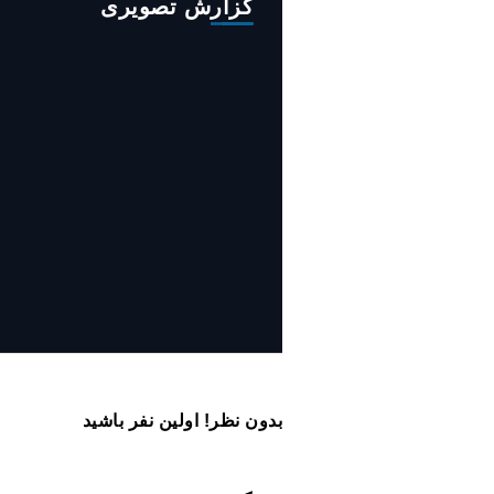
گزارش تصویری
روایت حضور مرکز زنان و خانواده
شهرداری تهران در «جاماندگان
اربعین»
بدون نظر! اولین نفر باشید