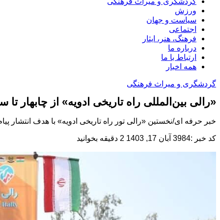
گردشگری و میراث فرهنگی
ورزش
سیاست و جهان
اجتماعی
فرهنگ، هنر، ایثار
درباره ما
ارتباط با ما
همه اخبار
گردشگری و میراث فرهنگی
«رالی بین‌المللی راه تاریخی ادویه» از چابهار تا سل
خبر حرفه ای/نخستین «رالی تور راه تاریخی ادویه» با هدف انتشار پیا
کد خبر :3984
آبان 17, 1403
2 دقیقه بخوانید