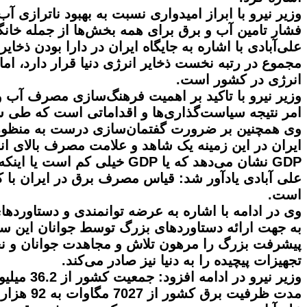
وزیر نیرو با ابراز امیدواری نسبت به بهبود ناترازی آ
فشار تامین آب و برق برای همه بخش‌ها از جمله خا
علی‌آبادی با اشاره به جایگاه ایران در دارا بودن ذخای
مجموع در رتبه نخست ذخایر انرژی دنیا قرار دارد، ام
انرژی در کشور است.
وزیر نیرو با تاکید بر اهمیت فرهنگ‌سازی مصرف آب و
امر نتیجه سیاست‌گذاری‌ها و اقداماتی است که طی 
وی همچنین بر ضرورت گفتمان‌سازی درست به منظور تغ
ایران در این زمینه یک شاهد و علامت مصرف بالای 
GDP نشان می‌دهد که یا GDP خیلی کم است یا اینکه در کشور برق بیشتری مصرف می‌شود.
علی آبادی یادآور شد: قیاس مصرف برق در ایران با
است.
وی در ادامه با اشاره به عرضه توانمندی و دستاورد
به جهت ارائه دستاوردهای بزرگ توسط جوانان این سر
پیشرفت بزرگ را مرهون تلاش و مجاهدت جوانان و نخب
تجهیزات پیچیده را به دنیا نیز صادر می‌کند.
مدت ظرفیت برق کشور از 7027 مگاوات به 92 هزار و 392 مگاوات افزایش یافته؛ به عبارتی ظرفیت تولید برق کشور بیش از 13 برابر رشد یافته است.