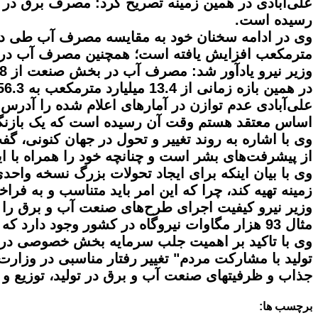
رسیده است.
مترمکعب افزایش یافته است؛ همچنین مصرف آب در بخش کشاورزی نیز از 49.8 میلیارد مترمک
در همین بازه زمانی از 13.4 میلیارد مترمکعب به 56.3 رسیده است.
علی‌آبادی عدم توازن در آمارهای اعلام شده را آدرس 
اساس معتقد هستم وقت آن رسیده است که یک بازنگ
وی با اشاره به روند تغییر و تحول در جهان کنونی، گف
از پیشرفت‌های بشر است و چنانچه خود را همراه با این
وی با بیان اینکه برای ایجاد تحولات بزرگ نسخه واح
زمینه تهیه کند، چرا که این امر باید متناسب و به 
وزیر نیرو کیفیت اجرای طرح‌های صنعت آب و برق را ب
مثال 93 هزار مگاوات نیروگاه در کشور وجود دارد که حدود 60 هزار مگاوات تامین برق دارد. همچنین توجه به نیروگاه‌های ناتمام مقوله مهم دیگری است.
وی با تاکید بر اهمیت جلب سرمایه بخش خصوصی در ص
تولید با مشارکت مردم" تغییر رفتار مناسبی در وزا
جذاب و ظرفیت‎های صنعت آب و برق در تولید، توزیع و انتقال تکمیل شود.
برچسب ها: