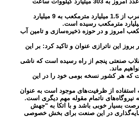
علی‌آبادی در همین زمینه تصریح کرد: مصرف برق در سال 1357 حدود 14 میلیارد کیلووات ساعت بود و این عدد امروز به 303 میلیارد کیلووات ساعت
وی در ادامه سخنان خود به مقایسه مصرف آب طی دهه‌های گذشته تا امروز پرداخت و افزود: مصرف آب شرب از 1.5 میلیارد مترمکعب به 9 میلیارد
ر بخش صنعت از 0.8 میلیارد مترمکعب در سال 1357 به 3.7 میلیارد مترمکعب امروز و در حوزه ذخیره‌سازی و تامین آب
وز این ناترازی عنوان و تاکید کرد: بر این
انقلاب صنعتی پنجم از راه رسیده است که ناشی
اهیم ماند.
ست که هر کشور نسخه بومی خود را در این
ه استفاده از ظرفیت‌های موجود است به عنوان
صت بسیار خوبی باشد و با اتکا به "جهش
سرمایه‌گذاری در این صنعت برای بخش خصوصی