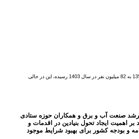
خبر حرفه ای/وزیر نیرو مساله بدمصرفی را عامل ناترازی برق در کشور دانست و تصریح کرد: جمعیت کشور از 36.2 میلیون نفر در سال 1357 به 82 میلیون نفر در سال 1403 رسیده، این در حالی
 ارشد صنعت آب و برق و همکاران حوزه ستادی
بر اهمیت ایجاد تحول بنیادین در اقدمات و
مه‌ و بودجه کشور برای بهبود شرایط موجود