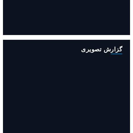
افزایش ۳۴۵ مگاوات تولید برق آبی کشور باوجود جنگ (فیلم)
گزارش تصویری
روایت حضور مرکز زنان و خانواده شهرداری تهران در «جاماندگان
اربعین»