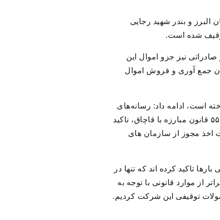
گاه پیام استان البرز و بندر شهید رجایی
 تملیکی اظهار داشت: حدود ۹۰۰ کانتینر معادل ۲۹ هزار تن قیر صادراتی نیز جزو اموال این
ان جمع آوری و فروش اموال
‌های سراسری فروخته است، ادامه داد: رسانه‌های
معاند تلاش دارند این گونه القاء کنند که سازمان اموال تملیکی چای فاسد فروخته است حال آنکه طبق ماده ۵۵ قانون مبارزه با قاچاق، تاکید
 اخذ مجوز از سازمان های
بارها تاکید کرده اند که تنها در
از موارد قانونی با توجه به
لات توقیفی این شرکت کردیم.