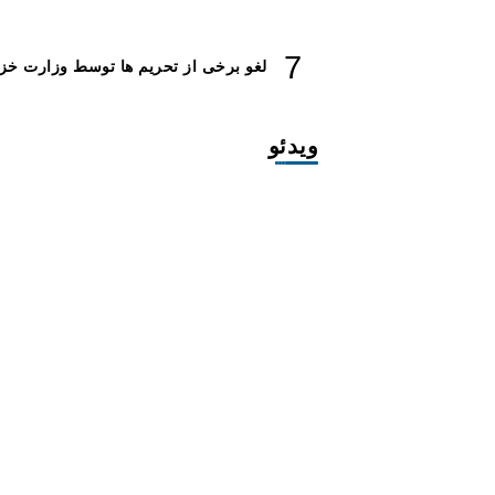
لغو برخی از تحریم ها توسط وزارت خزا
ویدئو
افزایش ۳۴۵ مگاوات تولید برق آبی کشور باوجود جنگ (فیلم)
تلاش شبانه روزی باوجود جنگ برای
قبل از سفر این نکات رو بدانید و رع
تاثیر سدها در مدیریت منابع آب و م