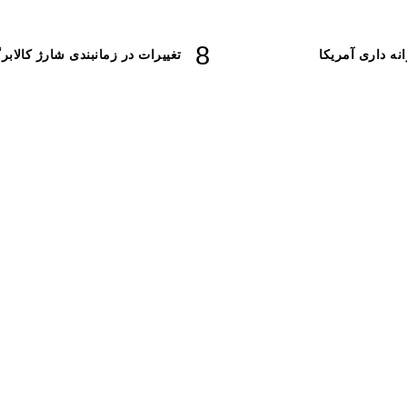
نه داری آمریکا
تغییرات در زمانبندی‌ شارژ کالابر
 ساخت نیروگاه خورشیدی در سراوان(فیلم )
ایت کنید ‌
هار سیلاب(انیمیشن)