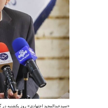
«سیدعبدالمجید اجتهادی» روز یکشنبه در 