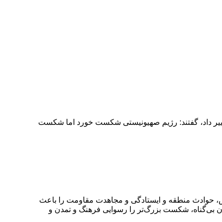
ییر داد، گفتند: رژیم صهیونیستی شکست خورد اما شکست
امی ظهر امروز در دیدار دست‌اندرکاران برگزاری کنگره ۱۵ هزار شهید استان فارس، حوادث منطقه و ایستادگی و مجاهدت مقاومت را باعث
ه خواندند و با تأکید بر شکست رژیم صهیونیستی در نابود کردن مقاومت با وجود کشتار بیش از ۵۰ هزار انسان بی‌گناه، شکست بزرگ‌تر را رسوایی فرهنگ و تمدن و