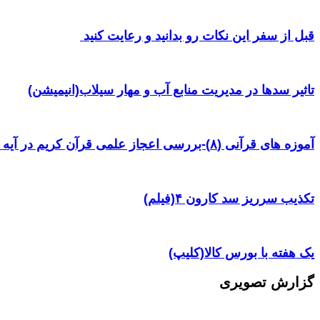
قبل از سفر این نکات رو بدانید و رعایت کنید ‌
تاثیر سدها در مدیریت منابع آب و مهار سیلاب(انیمیشن)
آموزه های قرآنی (۸)-بررسی اعجاز علمی قرآن کریم در آیه ۳۸ سوره یس
تکذیب سرریز سد کارون ۴(فیلم)
یک هفته با بورس کالا(کلیپ)
گزارش تصویری