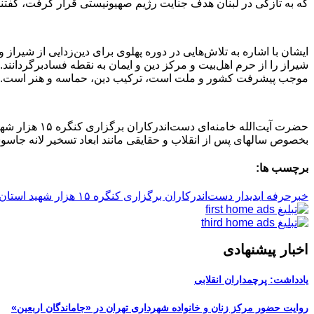
که به تازگی در لبنان هدف جنایت رژیم صهیونیستی قرار گرفت، گفتند:
ایشان با اشاره به تلاش‌هایی در دوره پهلوی برای دین‌زدایی از شیرا
شیراز را از حرم اهل‌بیت و مرکز دین و ایمان به نقطه فسادبرگردانند. 
موجب پیشرفت کشور و ملت است، ترکیب دین، حماسه و هنر است
.
حضرت آیت‌الل
بخصوص سالهای پس از انقلاب و حقایقی مانند ابعاد تسخیر لانه جاسوسی آمریکا در تهران و یا علت ۸ سال جنگ در مقابل دشمن بعثی نیاز د
برچسب ها:
خبرحرفه ای
دیدار دست‌اندرکاران برگزاری کنگره ۱۵ هزار شهید استان فارس
اخبار پیشنهادی
یادداشت: پرچمداران انقلابی
روایت حضور مرکز زنان و خانواده شهرداری تهران در «جاماندگان اربعین»