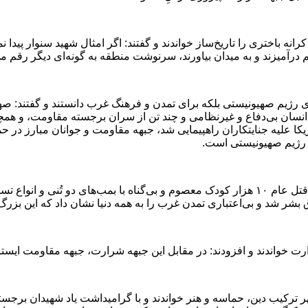
نه باختری را تاریخ‌ساز خواندند و گفتند: اگر امثال شهید سنوار پیدا ن
درآمیزند و به میدان بیاورند، سرنوشت منطقه به گونه‌ای دیگر رقم م
رژیم صهیونیستی بلکه برای تمدن و فرهنگ غرب دانستند و گفتند: صهیو
ستند اما امروز به رغم به شهادت رساندن بیش از ۵۰ هزار انسان بی‌دفاع و غیرنظامی و چند تن از سرا
مریکا علیه جنایتکاران راهپیمایی شد، جبهه مقاومت و جوانان مبارز در 
 رژیم صهیونیستی است
.
ایشان شکست بزرگ‌تر را از آنِ فرهنگ و تمدن غرب خواندند و گفتند: قتل عام ۱۰ هزار کودک معصوم
شر شد و بی‌اعتباری تمدن غرب را به همه دنیا نشان داد که این بزر
ت خواندند و افزودند: در مقابل این جبهه شرارت، جبهه مقاومت ایستا
ر ترکیب دین، حماسه و هنر خواندند و با گرامیداشت یاد شهیدان برجست