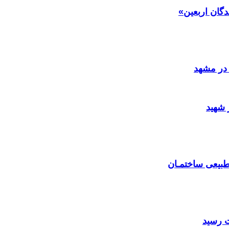
دگان اربعین»
در مشهد
 شهید
بیعی ساختمـان