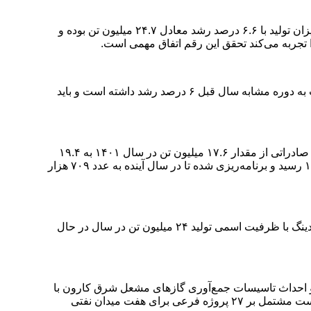
وی با اشاره به میزان تولید، گفت: نسبت به سال گذشته شاهد افزایش تولید بیش از یک‌ونیم میلیون تن بوده‌ایم به‌طوری که در سال ۱۴۰۲ میزان تولید با ۶.۶ درصد رشد معادل ۲۴.۷ میلیون تن بوده و
.
به گفته مدیرعامل شرکت صنایع پتروشیمی خلیج فارس تا روز گذشته میزان تولید تجمیعی گروه بالغ بر ۱۵.۸ میلیون تن بوده است که نسبت به دوره مشابه سال قبل ۶ درصد رشد داشته است و باید
علی‌عسگری در خصوص فروش کلی محصولات پتروشیمی گفت: میزان فروش و عرضه محصولات مختلف پتروشیمی در بازارهای داخلی و صادراتی از مقدار ۱۷.۶ میلیون تن در سال ۱۴۰۱ به ۱۹.۴
میلیون تن در سال ۱۴۰۲ افزایش یافته که نزدیک به ۱۰ درصد رشد داشته است. کل فروش هلدینگ به ۵۰۹ هزار میلیارد تومان در سال ۱۴۰۲ رسید و برنامه‌ریزی شده تا در سال آینده به عدد ۷۰۹ هزار
وی با اشاره به طرح‌های توسعه‌ای در دست اجرا، گفت: در حال حاضر ۳۲ پروژه در دست اجرا داریم که از این ۳۲ پروژه، ۱۷ پروژه اصلی هلدینگ با ظرفیت اسمی تولید ۲۴ میلیون تن در سال در حال
 احداث تاسیسات جمع‌آوری گازهای مشعل شرق کارون با
هدف تامین کسری خوراک پالایشگاه گاز بیدبلند خلیج فارس و جلوگیری از سوزانده شدن گازهای همراه نفت به منظور حفاظت از محیط زیست مشتمل بر ۲۷ پروژه فرعی برای هفت میدان نفتی