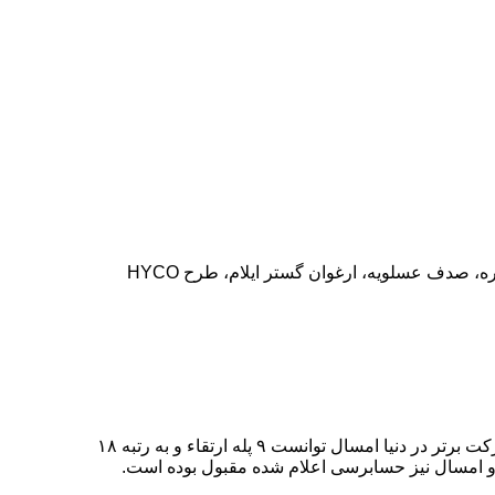
خبرحرفه ای/مدیرعامل شرکت صنایع پتروشیمی خلیج فارس گفت: پیش‌بینی شده که امسال ۶ پروژه پتروشیمی‌های آپادانا، هنگام واجحد اوره، صدف عسلویه، ارغوان گستر ایلام، طرح HYCO
به گزارش خبرحرفه ای از ایسنا، عبدالعلی علی عسگری با بیان اینکه به همت اقداماتی کعه صورت گرفت هلدینگ خلیج فارس از بین ۲۷ شرکت برتر در دنیا امسال توانست ۹ پله ارتقاء و به رتبه ۱۸
.