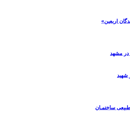
دگان اربعین»
در مشهد
 شهید
بیعی ساختمـان