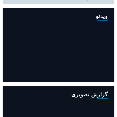
ویدئو
افزایش ۳۴۵ مگاوات تولید برق آبی کشور باوجود جنگ (فیلم)
گزارش تصویری