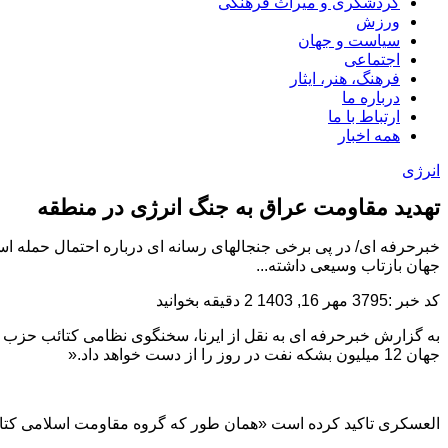
گردشگری و میراث فرهنگی
ورزش
سیاست و جهان
اجتماعی
فرهنگ، هنر، ایثار
درباره ما
ارتباط با ما
همه اخبار
انرژی
تهدید مقاومت عراق به جنگ انرژی در منطقه
خبرحرفه ای/ در پی برخی جنجالهای رسانه ای درباره احتمال حمله اس
جهان بازتاب وسیعی داشته...
کد خبر :3795
مهر 16, 1403
2 دقیقه بخوانید
به گزارش خبرحرفه ای به نقل از ایرنا، سخنگوی نظامی کتائب حزب الل
جهان 12 میلیون بشکه نفت در روز را از دست خواهد داد
».
العسکری تاکید کرده است «همان طور که گروه مقاومت اسلامی کتائب ح