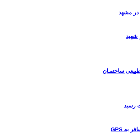
در مشهد
 شهید
بیعی ساختمـان
 به GPS