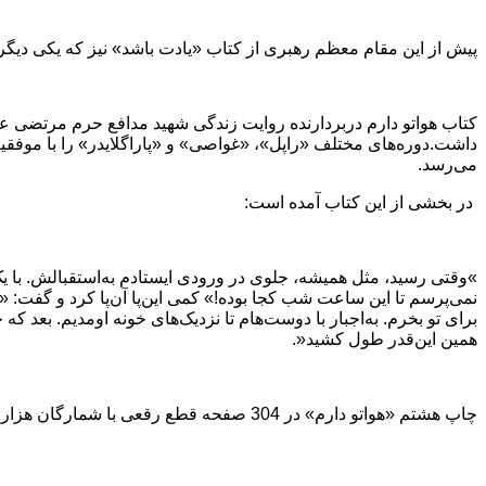
پیش از این مقام معظم رهبری از کتاب «یادت باشد» نیز که یکی دیگر
می‌رسد
.
در بخشی از این کتاب آمده است
:
«
وقتی رسید، مثل همیشه، جلوی در ورودی ایستادم به‌استقبالش. با یک ل
نمی‌پرسم تا این ساعت شب کجا بوده!» کمی این‌پا آن‌پا کرد و گفت: «
برای تو بخرم. به‌اجبار با دوست‌هام تا نزدیک‌های خونه اومدیم. بعد که
همین این‌قدر طول کشید
.»
چاپ هشتم «هواتو دارم» در 304 صفحه قطع رقعی با شمارگان هزار نسخه و با قیمت 150 هزار تومان به همت انتشارات شهید کاظمی به کتابفروشی‌های معتبر سراسر کشور عرضه شده است