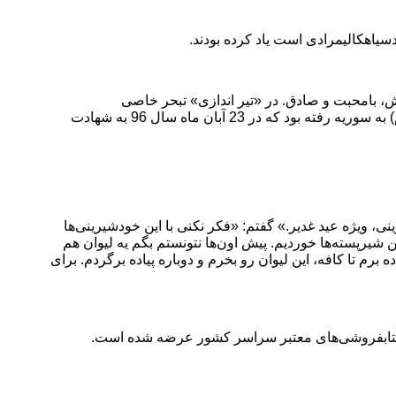
سیاهکالیمرادی است یاد کرده بودند
.
 عبداللهی است. وی متولد 9 اسفند سال 1366 در تهران بود؛ جوانی باهوش، بامحبت و صادق. در «تیر اندازی» تبحر خاصی
داشت.دوره‌های مختلف «راپل»، «غواصی» و «پاراگلایدر» را با موفقیت طی کرده بود. مرتبه دوم برای دفاع از حریم اهل بیت (علیهم السلام) به سوریه رفته بود که در 23 آبان ماه سال 96 به شهادت
نی، ویژه عید غدیر.» گفتم: «فکر نکنی با این خودشیرینی‌ها
 شیرپسته‌ها خوردیم. پیش اون‌ها نتونستم بگم یه لیوان هم
برم تا کافه، این لیوان رو بخرم و دوباره پیاده برگردم. برای
.