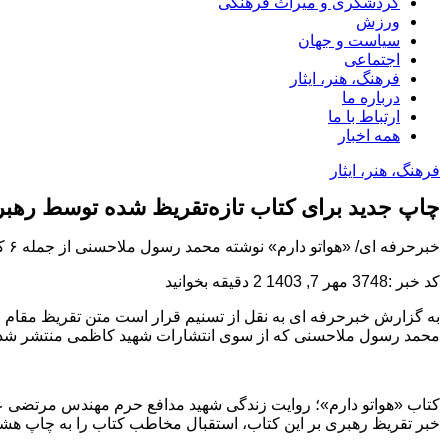
گردشگری و میراث فرهنگی
ورزش
سیاست و جهان
اجتماعی
فرهنگ، هنر، ایثار
درباره ما
ارتباط با ما
همه اخبار
فرهنگ، هنر، ایثار
چاپ جدید برای کتاب تازه‌تقریظ شده توسط رهبر 
خبرحرفه ای/ «هواتو دارم» نوشته محمد رسول ملاحسنی از جمله ۶ کتابی است که قرار است تفریظ رهبر انقلاب بر آن‌ها به زودی رونمایی شود،‌ این کتاب با استقبال مخاطبان به چاپ هشتم رسیده...
کد خبر :3748
مهر 7, 1403
2 دقیقه بخوانید
به گزارش خبرحرفه ای به نقل از تسنیم‌ قرار است متن تقریظ مقام
محمد رسول ملاحسنی که از سوی انتشارات شهید کاظمی منتشر شده،‌ یکی از ا
کتاب «هواتو دارم»؛ روایت زندگی شهید مدافع حرم مهندس مرتضی عب
خبر تقریظ رهبری بر این کتاب،‌ استقبال مخاطب کتاب را به چاپ هش