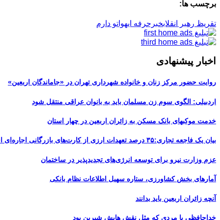
برچسب ها:
تقریظ رهبر انقلاب
خبرحرفه ای
هواتو دارم
اخبار پیشنهادی
روایت حضور مرکز زنان و خانواده شهرداری تهران در «جاماندگان اربعین»
اردبیلی: الگوی سوم زن مسلمان باید به بانوان عراقی منتقل شود
خدمت موکبهای بانک مسکن به زائران اربعین در چهار استان
بیان یک فاجعه تجاری:۳۵ درصد تعهدات ارزی از کارت‌های بازرگانی اجاره‌ای است
عزم وزارت نیرو برای توسعه انرژی‌های تجدیدپذیر در ساختمان
آمارهای بخش کشاورزی، ستاره سهیل اطلاعات نظام بانکی
آنچه زائران اربعین باید بدانند
خداحافظی با مردی که مثل نقش هایش شیرین بود