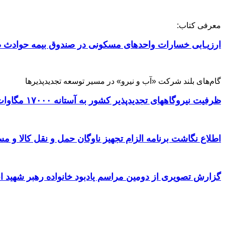
معرفی کتاب:
ارزیـابی خسارات واحدهای مسکونی در صندوق بیمه حوادث ط
گام‌های بلند شرکت «آب و نیرو» در مسیر توسعه تجدیدپذیرها
ظرفیت نیروگاههای تجدیدپذیر کشور به آستانه ۱۷۰۰۰ مگاوات رسید
اطلاع نگاشت برنامه الزام تجهیز ناوگان حمل و نقل کالا و مسافر
گزارش تصویری از دومین مراسم یادبود خانواده رهبر شهید ا