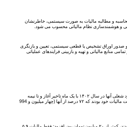
 و محاسبه و مطالبه مالیات به صورت سیستمی، خاطرنشان
لیاتی و هوشمندسازی نظام مالیاتی محسوب می شود
.
 و صدور اوراق تشخیص یا قطعی سیستمی، تعیین و بازنگری
می منابع مالیاتی و تهیه و بازبینی فرایندهای عملیاتی
رئیس‌کل سازمان امور مالیاتی همچنین با اشاره به اینکه امسال مهلت ارسال اظهارنامه مالیاتی صاحبان اصناف و مشاغل مربوط به عملکرد شغلی آنها در سال ۱۴۰۲ با یک ماه تاخیر آغاز و تا نیمه
مردادماه تمدید شد، گفت: در مجموع هشت میلیون و ۲۴ هزار و ۸۵۱ مودی مشمول تبصره ماده ۱۰۰ قانون مالیات های مستقیم برای پرداخت مالیات خود بودند که ۷۲ درصد از آنها (چهار میلیون و 994
سبحانیان در ادامه با اشاره به اینکه مالیات تعیین شده برای ۸۷ درصد صاحبان اصناف و مشاغلی که از طریق تبصره ماده ۱۰۰ اقدام کرده بودند، کمتر از ۲۰ میلیون تومان بود، افزود: فقط مالیات ۵.۹