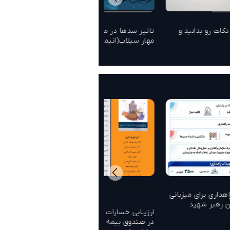
نکات رو بدانید و
تاثیر سدها در مدیریت منابع آب و
مهار سیلاب(انیمیشن)
یس
معرفی کتاب:
گام‌های ب
هداری برای میزبانی
در مسیر 
ن رهبر شهید
ارزیـابی خسارات واحدهای مسکونی
در صندوق بیمه حوادث طبیعی
ظرفیت نیر