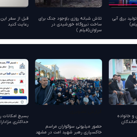
گاوات تولید برق آبی
تلاش شبانه روزی باوجود جنگ برای
قبل از سفر این 
لم)
ساخت نیروگاه خورشیدی در
رعایت کنید ‌
سراوان(فیلم )
گزارش تصویری
 و خانواده
بسیج امکانات را
ماندگان
حداکثری عزادارا
حضور میلیونی سوگواران مراسم
خاکسپاری رهبر شهید امت در مشهد