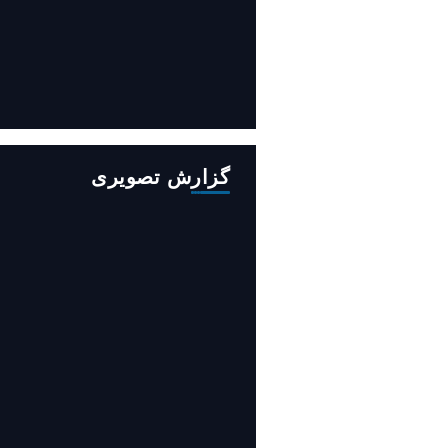
افزایش ۳۴۵ مگاوات تولید برق آبی
کشور باوجود جنگ (فیلم)
گزارش تصویری
روایت حضور مرکز زنان و خانواده
شهرداری تهران در «جاماندگان
اربعین»