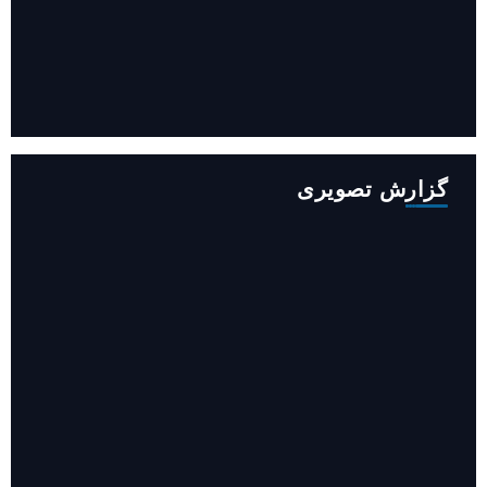
افزایش ۳۴۵ مگاوات تولید برق آبی کشور باوجود جنگ (فیلم)
گزارش تصویری
روایت حضور مرکز زنان و خانواده شهرداری تهران در «جاماندگان
اربعین»