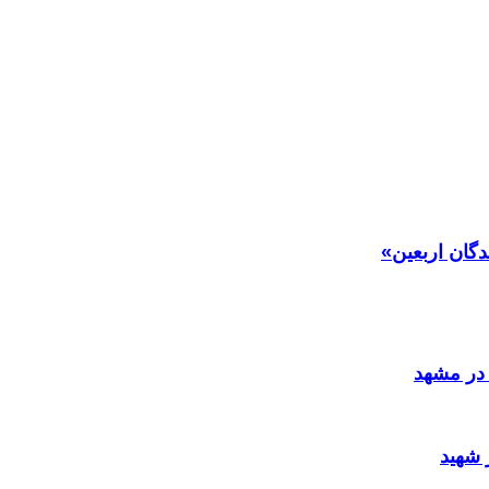
دگان اربعین»
در مشهد
 شهید