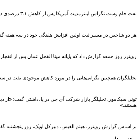
نفت خام وست تگزاس اینترمدیت آمریکا پس از کاهش ۳.۱ درصدی در روز پنجشنبه، با ۲ سنت معادل ۰.۰۲ درصد افزایش، به ۹۳ دلار و ۶ سنت در هر بشکه رسید.
هر دو شاخص در مسیر ثبت اولین افزایش هفتگی خود در سه هفته گذشته هستند و 
رویترز روز جمعه گزارش داد که پایانه مینا الفحل عمان پس از انفجاری در نزدیکی اسکله‌های تک شناور 
تحلیلگران همچنین نگرانی‌هایی را در مورد کاهش موجودی نفت در سطح
هستند.»
بر اساس گزارش رویترز، هیثم الغیس، دبیرکل اوپک، روز پنجشنبه گفت که اوپک همچنان به پیش
برچسب ها: