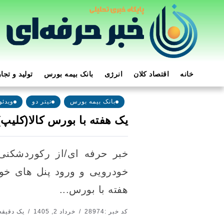
خانه
اقتصاد کلان
انرژی
بانک بیمه بورس
تولید و تجا
بانک بیمه بورس
تیتر دو
ویدئو
یک هفته با بورس کالا(کلیپ)
خبر حرفه ای/از رکوردشکنی
خودرویی و ورود پنل های خور
هفته با بورس...
کد خبر :28974
خرداد 2, 1405
یک دقیقه 