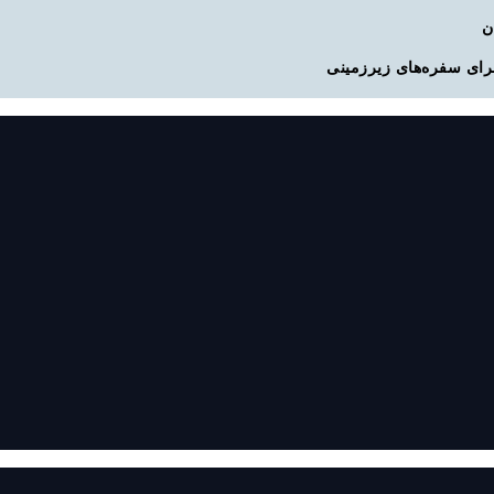
رای سفره‌های زیرزمینی
تلاش شبانه روزی باوجود جنگ برای
قبل از سفر این نکات رو بدانی
ساخت نیروگاه خورشیدی در
رعایت کنید ‌
سراوان(فیلم )