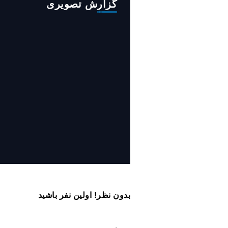
گزارش تصویری
روایت حضور مرکز زنان و خانواده
شهرداری تهران در «جاماندگان
اربعین»
بدون نظر! اولین نفر باشید