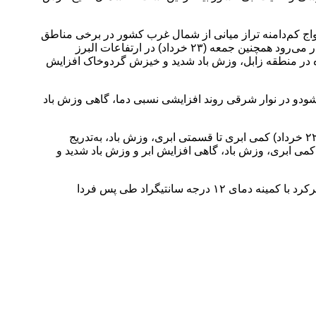
خاطرات وضع هوا درباره شرایط جوی روزهای پایانی هفته گفت: پنج‌شنبه (۲۲ خرداد) با گذر امواج کم‌دامنه تراز میانی از شمال غرب کشور در برخی مناطق
آذربایجان شرقی، اردبیل، دامنه‌های جنوبی البرز واقع در زنجان، قزوین، البرز، و در گیلان و مازندران، افزایش ابر و گاهی رگبار پراکنده انتظار می‌رود همچنین جمعه (۲۳ خرداد) در ارتفاعات البرز
ژه در منطقه زابل، وزش باد شدید و خیزش گردوخاک افزایش
) جوی پایدار در غالب مناطق کشور مستقر می‌شودو در نوار شرقی روند افزایشی نسبی دما، گاهی وزش باد
رئیس مرکز ملی پیش‌بینی و مدیریت بحران مخاطرات وضع هوا درباره وضعیت جوی تهران طی دو روز آینده اظهارکرد: آسمان تهران فردا (۲۲ خرداد) کمی ابری تا قسمتی ابری، وزش باد، به‌تدریج
باد شدید با حداکثر دمای ۳۵ و حداقل دمای ۲۴ درجه سانتیگراد و طی جمعه (۲۳ خرداد) صاف تا کمی ابری، وزش باد، گاهی افزایش ابر و وزش باد شدید و
ضیاییان در پایان گفت: طی فردا و پس فردا اهواز با دمای ۴۵ و ۴۸ درجه سانتیگراد گرم‌ترین و اردبیل با کمینه دمای ۱۰ درجه طی فردا و شهرکرد با کمینه دمای ۱۲ درجه سانتیگراد طی پس فردا