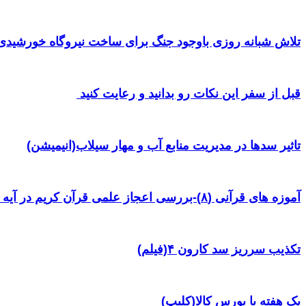
تلاش شبانه روزی باوجود جنگ برای ساخت نیروگاه خورشیدی 
قبل از سفر این نکات رو بدانید و رعایت کنید ‌
تاثیر سدها در مدیریت منابع آب و مهار سیلاب(انیمیشن)
آموزه های قرآنی (۸)-بررسی اعجاز علمی قرآن کریم در آیه ۳۸ سوره یس
تکذیب سرریز سد کارون ۴(فیلم)
یک هفته با بورس کالا(کلیپ)