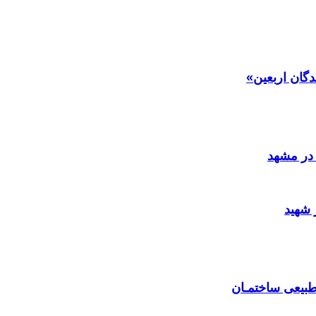
دگان اربعین»
در مشهد
 شهید
بیعی ساختمـان