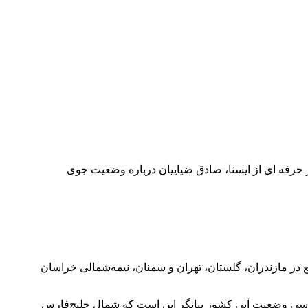
حرفه ای از ایسنا، صادق ضیاییان درباره وضعیت جوی
ارکرد: چهارشنبه (۲۱ خرداد) در دامنه‌های البرز مرکزی واقع در مازندران، گلستان، تهران و سمنان، نیمه‌شمالی خراسان
کشور حاکم می‌شود. همچنین بررسی وضعیت آبی کشور بیانگر این است که شمال خلیج‌فارس