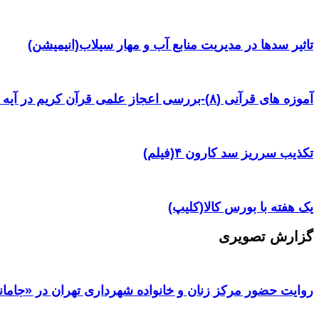
تاثیر سدها در مدیریت منابع آب و مهار سیلاب(انیمیشن)
آموزه های قرآنی (۸)-بررسی اعجاز علمی قرآن کریم در آیه ۳۸ سوره یس
تکذیب سرریز سد کارون ۴(فیلم)
یک هفته با بورس کالا(کلیپ)
گزارش تصویری
روایت حضور مرکز زنان و خانواده شهرداری تهران در «جامان