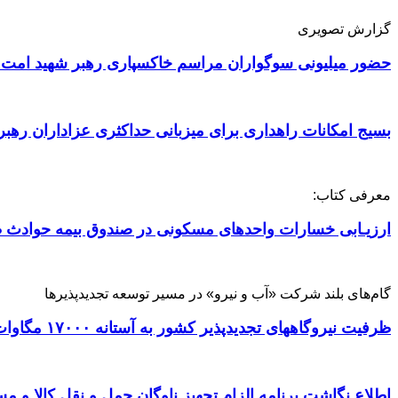
گزارش تصویری
حضور میلیونی سوگواران مراسم خاکسپاری رهبر شهید امت 
بسیج امکانات راهداری برای میزبانی حداکثری عزاداران رهبر
معرفی کتاب:
ارزیـابی خسارات واحدهای مسکونی در صندوق بیمه حوادث ط
گام‌های بلند شرکت «آب و نیرو» در مسیر توسعه تجدیدپذیرها
ظرفیت نیروگاههای تجدیدپذیر کشور به آستانه ۱۷۰۰۰ مگاوات رسید
اطلاع نگاشت برنامه الزام تجهیز ناوگان حمل و نقل کالا و مسافر