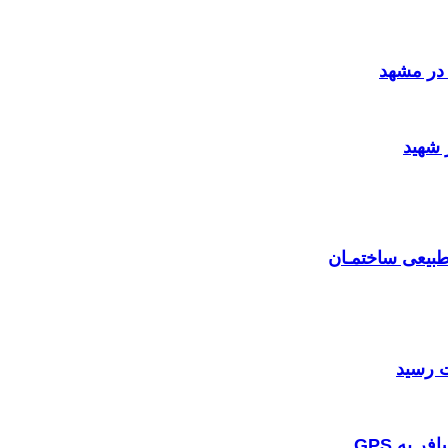
در مشهد
 شهید
بیعی ساختمـان
 به GPS