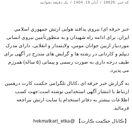
کد خبر :18626
آبان 19, 1404
یک دقیقه بخوانید
خبر حرفه ای/ نیروی پدافند هوایی ارتش جمهوري اسلامي
ايران، برای ادامه راه شهیدان و به منظورتأمین نیروی انسانی
موردنیاز ازبین جوانان مومن، ولایتمدار و انقلابی، دارای مدرک
دیپلم و کاردانی در رشته ها و گرایش های مندرج در آگهی برای
طیف درجه داری به صورت رسمی و پیمانی (۵ ساله) همرزم
می پذیرد.
به گزارش خبر حرفه ای ،کانال تلگرامی حکمت کارت درهمین
ارتباط با انتشار آگهی استخدامی نوشته است:جهت کسب
اطلاعات بیشتر به دفاتر استخدام یا سایت ارتش مراجعه
فرمائید.
【ڪانال حڪمت ڪارت】 @hekmatkart_etka